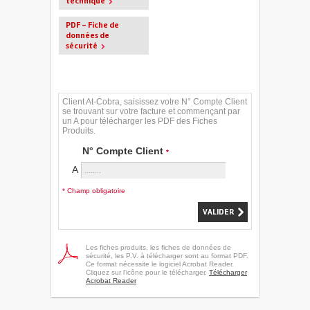
technique
PDF - Fiche de
données de
sécurité
Client At-Cobra, saisissez votre N° Compte Client
se trouvant sur votre facture et commençant par
un A pour télécharger les PDF des Fiches
Produits.
N° Compte Client
*
A
* Champ obligatoire
Les fiches produits, les fiches de données de
sécurité, les P.V. à télécharger sont au format PDF.
Ce format nécessite le logiciel Acrobat Reader.
Cliquez sur l'icône pour le télécharger.
Télécharger
Acrobat Reader