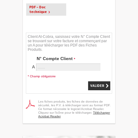
PDF - Doc
technique
Client At-Cobra, saisissez votre N° Compte Client
se trouvant sur votre facture et commençant par
un A pour télécharger les PDF des Fiches
Produits.
N° Compte Client
*
A
* Champ obligatoire
Les fiches produits, les fiches de données de
sécurité, les P.V. à télécharger sont au format PDF.
Ce format nécessite le logiciel Acrobat Reader.
Cliquez sur l'icône pour le télécharger.
Télécharger
Acrobat Reader