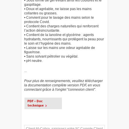
• Sous forme de gel évitant ainsi les coulures et le
gaspillage.
• Doux et agréable, ne laisse pas les mains
collantes ou grasses.
• Convient pour le lavage des mains selon le
protocole Covid.
• Contient des charges naturelles qui renforcent
l’action désincrustante.
• Contient de la lanoline et glycérine : agents
hydratants, nourrissants qui protègent la peau pour
le soin et l’hygiène des mains.
• Laisse sur les mains une odeur agréable de
figue/rose.
• Sans solvant pétrolier ou végétal.
• pH neutre.
...
Pour plus de renseignements, veuillez télécharger
la documentation complète version PDF, en vous
connectant grâce à l'onglet "connexion client".
PDF - Doc
technique
Client At-Cobra, saisissez votre N° Compte Client