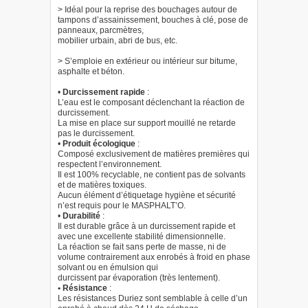
> Idéal pour la reprise des bouchages autour de
tampons d’assainissement, bouches à clé, pose de
panneaux, parcmètres,
mobilier urbain, abri de bus, etc.
> S’emploie en extérieur ou intérieur sur bitume,
asphalte et béton.
•
Durcissement rapide
:
L’eau est le composant déclenchant la réaction de
durcissement.
La mise en place sur support mouillé ne retarde
pas le durcissement.
•
Produit écologique
:
Composé exclusivement de matières premières qui
respectent l’environnement.
Il est 100% recyclable, ne contient pas de solvants
et de matières toxiques.
Aucun élément d’étiquetage hygiène et sécurité
n’est requis pour le MASPHALT’O.
•
Durabilité
:
Il est durable grâce à un durcissement rapide et
avec une excellente stabilité dimensionnelle.
La réaction se fait sans perte de masse, ni de
volume contrairement aux enrobés à froid en phase
solvant ou en émulsion qui
durcissent par évaporation (très lentement).
• Résistance
:
Les résistances Duriez sont semblable à celle d’un