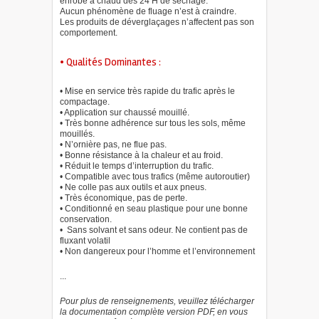
enrobé à chaud dès 24 H de séchage.
Aucun phénomène de fluage n’est à craindre.
Les produits de déverglaçages n’affectent pas son
comportement.
• Qualités Dominantes :
• Mise en service très rapide du trafic après le
compactage.
• Application sur chaussé mouillé.
• Très bonne adhérence sur tous les sols, même
mouillés.
• N’ornière pas, ne flue pas.
• Bonne résistance à la chaleur et au froid.
• Réduit le temps d’interruption du trafic.
• Compatible avec tous trafics (même autoroutier)
• Ne colle pas aux outils et aux pneus.
• Très économique, pas de perte.
• Conditionné en seau plastique pour une bonne
conservation.
• Sans solvant et sans odeur. Ne contient pas de
fluxant volatil
• Non dangereux pour l’homme et l’environnement
...
Pour plus de renseignements, veuillez télécharger
la documentation complète version PDF, en vous