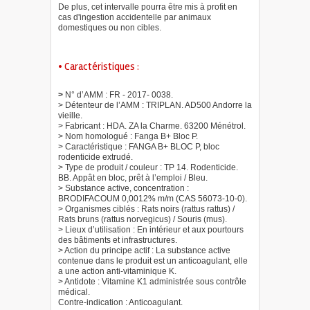
De plus, cet intervalle pourra être mis à profit en
cas d'ingestion accidentelle par animaux
domestiques ou non cibles.
• Caractéristiques :
>
N° d’AMM : FR - 2017- 0038.
> Détenteur de l’AMM : TRIPLAN. AD500 Andorre la
vieille.
> Fabricant : HDA. ZA la Charme. 63200 Ménétrol.
> Nom homologué : Fanga B+ Bloc P.
> Caractéristique : FANGA B+ BLOC P, bloc
rodenticide extrudé.
> Type de produit / couleur : TP 14. Rodenticide.
BB. Appât en bloc, prêt à l’emploi / Bleu.
> Substance active, concentration :
BRODIFACOUM 0,0012% m/m (CAS 56073-10-0).
> Organismes ciblés : Rats noirs (rattus rattus) /
Rats bruns (rattus norvegicus) / Souris (mus).
> Lieux d’utilisation : En intérieur et aux pourtours
des bâtiments et infrastructures.
> Action du principe actif : La substance active
contenue dans le produit est un anticoagulant, elle
a une action anti-vitaminique K.
> Antidote : Vitamine K1 administrée sous contrôle
médical.
Contre-indication : Anticoagulant.