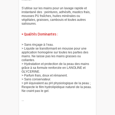
S’utilise sur les mains pour un lavage rapide et
instantané des : peintures, adhésifs, mastics frais,
mousses PU fraîches, huiles minérales ou
végétales, graisses, cambouis et toutes autres
salissures.
• Qualités Dominantes :
> Sans rinçage à l’eau.
> Liquide se transformant en mousse pour une
application homogène sur toutes les parties des
mains. Ne laisse pas les mains grasses ou
collantes.
> Hydratation et protection de la peau des mains
grâce à sa formule renforcée en LANOLINE et
GLYCERINE.
> Parfum frais, doux et rémanent.
> Sans conservateur.
> pH équivalent au pH physiologique de la peau ;
Respecte le film hydrolipidique naturel de la peau.
Ne craint pas le gel.
...