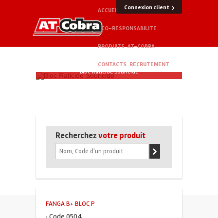
Connexion client
ACCUEIL
ECO-RESPONSABILITE
PRODUITS
AT-COBRA
CONTACTS
RECRUTEMENT
Bloc Raticide Souricide
Recherchez
votre produit
FANGA B+ BLOC P
· Code 0504