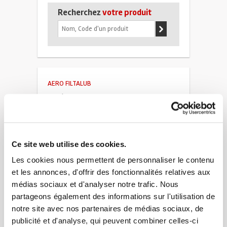
Recherchez
votre produit
AERO FILTALUB
· Code 0035
Ce site web utilise des cookies.
• Utilisations :
Les cookies nous permettent de personnaliser le contenu
et les annonces, d'offrir des fonctionnalités relatives aux
AERO FILTALUB Graisse adhésive filante.
médias sociaux et d'analyser notre trafic. Nous
> Graisse lubrifiante visqueuse de couleur ambrée
partageons également des informations sur l'utilisation de
à base d’huile minérale composée d’épaississants
notre site avec nos partenaires de médias sociaux, de
thixotropes et d’additifs.
> Sa formule enrichie en lithium apporte des
publicité et d'analyse, qui peuvent combiner celles-ci
propriétés hydrofuges et anti corrosion.