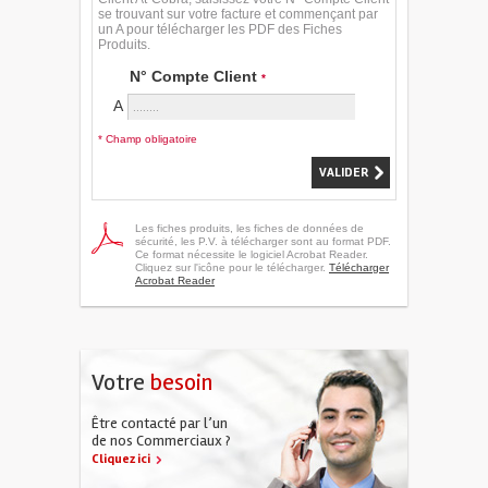
se trouvant sur votre facture et commençant par
un A pour télécharger les PDF des Fiches
Produits.
N° Compte Client
*
A
* Champ obligatoire
Les fiches produits, les fiches de données de
sécurité, les P.V. à télécharger sont au format PDF.
Ce format nécessite le logiciel Acrobat Reader.
Cliquez sur l'icône pour le télécharger.
Télécharger
Acrobat Reader
Votre
besoin
Être contacté par l’un
de nos Commerciaux ?
Cliquez ici