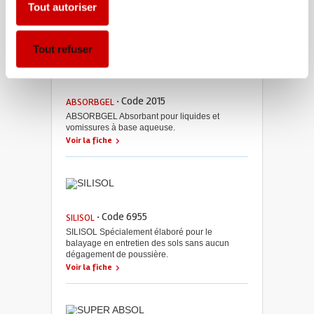
un très fort pouvoir absorbant pouvant atteindre
Tout autoriser
jusqu’à 20 fois son poids initial.
Voir la fiche
Tout refuser
· Code 2015
ABSORBGEL
ABSORBGEL Absorbant pour liquides et
vomissures à base aqueuse.
Voir la fiche
· Code 6955
SILISOL
SILISOL Spécialement élaboré pour le
balayage en entretien des sols sans aucun
dégagement de poussière.
Voir la fiche