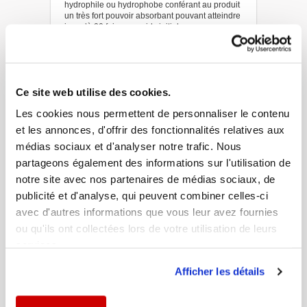
hydrophile ou hydrophobe conférant au produit
un très fort pouvoir absorbant pouvant atteindre
jusqu’à 20 fois son poids initial.
Voir la fiche
Ce site web utilise des cookies.
· Code 3023
Les cookies nous permettent de personnaliser le contenu
ABSORB B
et les annonces, d'offrir des fonctionnalités relatives aux
Les absorbants ABSORB Polypropylène sont
constitués de polypropylène oléophile et
médias sociaux et d'analyser notre trafic. Nous
hydrophile ou hydrophobe conférant au produit
partageons également des informations sur l'utilisation de
un très fort pouvoir absorbant pouvant atteindre
jusqu’à 20 fois son poids initial.
notre site avec nos partenaires de médias sociaux, de
Voir la fiche
publicité et d'analyse, qui peuvent combiner celles-ci
avec d'autres informations que vous leur avez fournies
ou qu'ils ont collectées lors de votre utilisation de leurs
services.
· Code 3022
ABSORB GR
Afficher les détails
Les absorbants ABSORB Polypropylène sont
constitués de polypropylène oléophile et
hydrophile ou hydrophobe conférant au produit