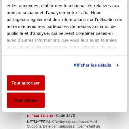
et les annonces, d'offrir des fonctionnalités relatives aux
médias sociaux et d'analyser notre trafic. Nous
partageons également des informations sur l'utilisation de
notre site avec nos partenaires de médias sociaux, de
· Code 3056
COBRALG
publicité et d'analyse, qui peuvent combiner celles-ci
COBRALG Nettoyant anti-verdissures. Ne
avec d'autres informations que vous leur avez fournies
contient pas de matières biocides (non soumis
ou qu'ils ont collectées lors de votre utilisation de leurs
à la directive biocide). Nettoie tous supports tels
que : Toitures, façades, terrasses, balcons,
services.
escaliers, rampes d’accès, dallages, allées,
clôtures, statues, cours de tennis, toits de
Afficher les détails
chaumes, pierres tombales, etc. Liquide
concentré utilisé pour éliminer les traces de
pollution et décrocher algues, lichens et
verdissures sur tous types de supports.
Tout autoriser
Voir la fiche
Tout refuser
· Code 3270
NETMATERIAUX
NETMATERIAUX Nettoyant surpuissant Multi-
Supports. Détergent surpuissant permettant un