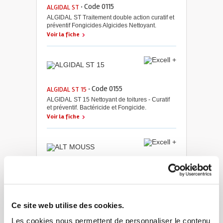
· Code 0115
ALGIDAL ST
ALGIDAL ST Traitement double action curatif et
préventif Fongicides Algicides Nettoyant.
Voir la fiche
· Code 0155
ALGIDAL ST 15
ALGIDAL ST 15 Nettoyant de toitures - Curatif
et préventif. Bactéricide et Fongicide.
Voir la fiche
· Code 0116
ALT MOUSS
ALT MOUSS Détergent Fongicide. Mousse
active 4 fonctions en 1 application pour une
action 2 fois plus rapide. Activateur de
Ce site web utilise des cookies.
nettoyage des verdissures, Nettoyant détergent,
Fongicide, Mousse active.
Les cookies nous permettent de personnaliser le contenu
Voir la fiche